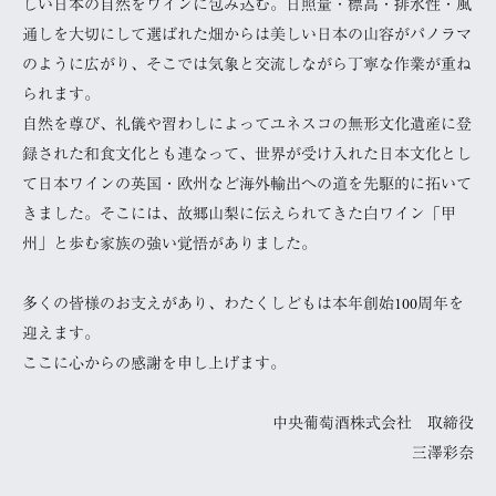
しい日本の自然をワインに包み込む。日照量・標高・排水性・風
通しを大切にして選ばれた畑からは美しい日本の山容がパノラマ
のように広がり、そこでは気象と交流しながら丁寧な作業が重ね
られます。
自然を尊び、礼儀や習わしによってユネスコの無形文化遺産に登
録された和食文化とも連なって、世界が受け入れた日本文化とし
て日本ワインの英国・欧州など海外輸出への道を先駆的に拓いて
きました。そこには、故郷山梨に伝えられてきた白ワイン「甲
州」と歩む家族の強い覚悟がありました。
多くの皆様のお支えがあり、わたくしどもは本年創始100周年を
迎えます。
ここに心からの感謝を申し上げます。
中央葡萄酒株式会社 取締役
三澤彩奈