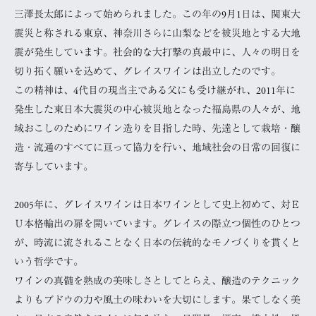
三澤長太郎によって始められました。この年の9月1日は、関東大
震災と称される東京、神奈川さらに山梨などを被災地とする大地
震が発生しています。社会的な大打撃の真最中に、人々の明日を
切り拓く願いを込めて、グレイスワインは出立したのです。
この精神は、4代目の現当主である父にも受け継がれ、2011年に
発生した東日本大震災の中心被災地となった福島県の人々が、地
域おこしのためにワイン造りを目指した時、先達として栽培・醸
造・流通のすべてに亘って協力を行い、地域社会の日常の回復に
寄与しています。
2005年に、グレイスワインは日本ワインとして史上初めて、対Ｅ
Ｕ本格輸出の扉を開いています。グレイスの際立つ個性のひとつ
が、時流に流されることなく日本の伝統的なモノづくりを貫くと
いう哲学です。
ワインの真髄を熟成の美味しさとしてとらえ、醸造のテクニック
よりもブドウの力や風土の味わいを大切にします。果てしなく美