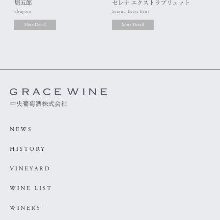
周五郎
セレナ エクストラブリュット
グ
Shugoro
Serena Extra Brut
Grac
More Detail
More Detail
中央葡萄酒株式会社
NEWS
HISTORY
VINEYARD
WINE LIST
WINERY