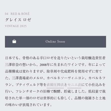
04
RED & ROSÉ
グレイス ロゼ
VINTAGE 2025
Online Store
日本でも、骨格のある辛口ロゼを造りたいという栽培醸造責任者
三澤彩奈の想いから、2008年に生まれたワインです。年によって
品種構成は変わりますが、除草剤や化成肥料を使用せずに育て
た、三澤農場産のメルロ、カベルネソーヴィニヨン、カベルネフ
ラン、プティヴェルド等を
直接圧搾法
と
セニエ法
にて小仕込みを
行い、フレンチオークの旧樽で醗酵、貯蔵しました。低収量で栽
培された単一畑のロゼは世界的にも珍しく、品種の複雑さと土地
の味わいが表現されています。