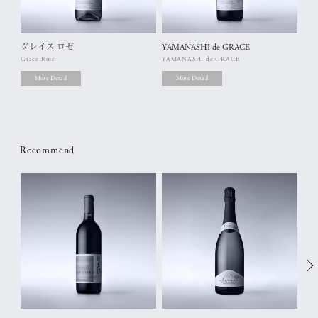
グレイス ロゼ
YAMANASHI de GRACE
あ
Grace Rosé
YAMANASHI de GRACE
Ake
More Detail
More Detail
Recommend