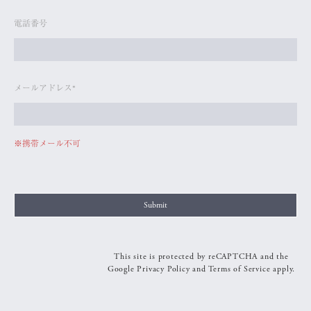
電話番号
メールアドレス
※携帯メール不可
This site is protected by reCAPTCHA and the
Google
Privacy Policy
and
Terms of Service
apply.