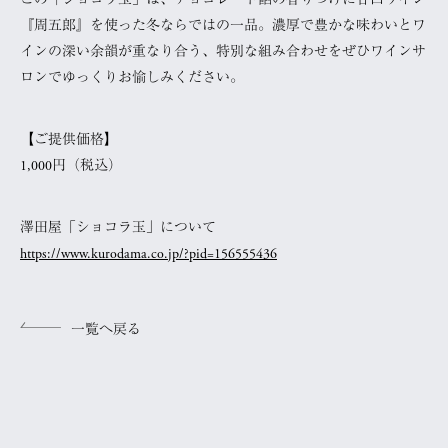
この「ショコラ玉」は、チョコレート餡の香りづけに甘口ワイン
『周五郎』を使った冬ならではの一品。濃厚で豊かな味わいとワ
インの深い余韻が重なり合う、特別な組み合わせをぜひワインサ
ロンでゆっくりお愉しみください。
【ご提供価格】
1,000円（税込）
澤田屋「ショコラ玉」について
https://www.kurodama.co.jp/?pid=156555436
一覧へ戻る